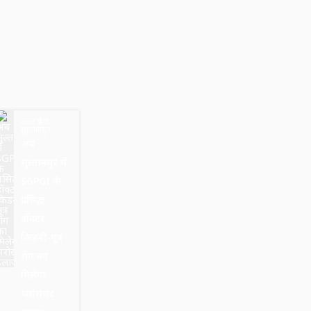
उत्तर प्रदेश
सुल्तानपुर
अब
सुल्तानपुर में
SGPGI के
प्रसिद्ध
डॉक्टर,
किडनी-मूत्र
रोग का
मिलेगा
भरोसेमंद