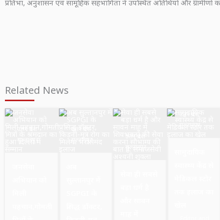
प्रतिभा, अनुशासन एवं सामूहिक सहभागिता ने उपस्थित अतिथियों और ग्रामीणों 
Related News
उत्तर प्रदेश
सुल्तानपुर
उत्तर प्रदेश
उत्तर प्रदेश
उत्तर प्रदेश
सुल्तानपुर
सुल्तानपुर
सुल्तानपुर
सामुदायिक
स्वास्थ्य केंद्र से
जनसेवा
अब
सेवा ही सबसे
मेडिकल स्टोर
अभियान को
सुल्तानपुर में
बड़ा धर्म है
तक इलाज का
मिली
SGPGI के
और सावन
खेल
पहचान,गोमती
प्रसिद्ध डॉक्टर,
माह में
Editor and
मित्रों के
किडनी-मूत्र