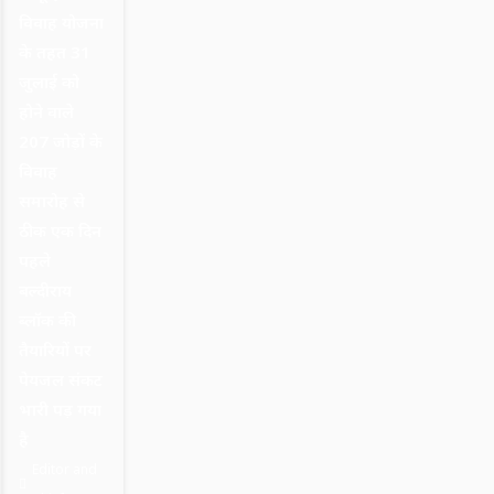
विवाह योजना
के तहत 31
जुलाई को
होने वाले
207 जोड़ों के
विवाह
समारोह से
ठीक एक दिन
पहले
बल्दीराय
ब्लॉक की
तैयारियों पर
पेयजल संकट
भारी पड़ गया
है
Editor and