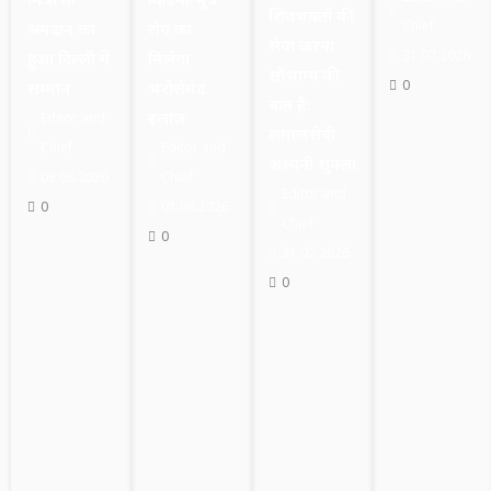
शिवभक्तों की
Chief
श्रमदान का
रोग का
सेवा करना
31.07.2026
हुआ दिल्ली में
मिलेगा
सौभाग्य की
0
सम्मान
भरोसेमंद
बात है:
इलाज
Editor and
समाजसेवी
Chief
Editor and
अश्वनी शुक्ला
03.08.2026
Chief
Editor and
0
01.08.2026
Chief
0
31.07.2026
0