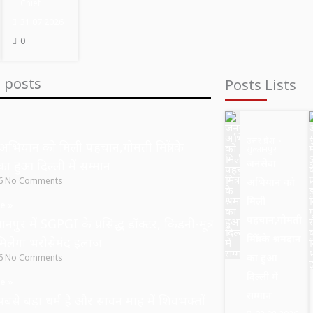
Chief
31.07.2026
0
t posts
Posts Lists
उत्तर प्रदेश
अभियान को मिली पहचान,गोमती मित्रों के
सुल्तानपुर
जनसेवा
का हुआ दिल्ली में सम्मान
26
No Comments
अभियान को
मिली
e »
पहचान,गोमती
नपुर में SGPGI के प्रसिद्ध डॉक्टर, किडनी-मूत्र
मित्रों के श्रमदान
मिलेगा भरोसेमंद इलाज
का हुआ
26
No Comments
दिल्ली में
e »
सम्मान
सबसे बड़ा धर्म है और सावन माह में शिवभक्तों