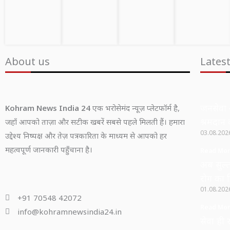
About us
Lates
जनसेवा 
Kohram News India 24
एक भरोसेमंद न्यूज़ प्लेटफॉर्म है,
श्रमदान 
जहाँ आपको ताज़ा और सटीक खबरें सबसे पहले मिलती हैं। हमारा
03.08.20
उद्देश्य निष्पक्ष और तेज़ पत्रकारिता के माध्यम से आपको हर
महत्वपूर्ण जानकारी पहुँचाना है।
Read Mor
अब सुल्ता
रोग का 
01.08.20
+91 70548 42072
Read Mor
info@kohramnewsindia24.in
सेवा ही 