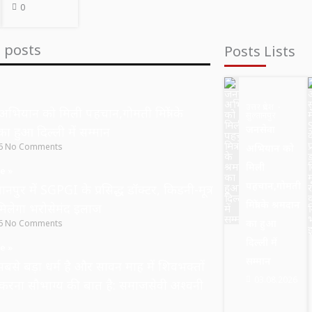
0
t posts
Posts Lists
उत्तर प्रदेश
अभियान को मिली पहचान,गोमती मित्रों के
सुल्तानपुर
जनसेवा
का हुआ दिल्ली में सम्मान
26
No Comments
अभियान को
मिली
e »
पहचान,गोमती
नपुर में SGPGI के प्रसिद्ध डॉक्टर, किडनी-मूत्र
मित्रों के श्रमदान
मिलेगा भरोसेमंद इलाज
का हुआ
26
No Comments
दिल्ली में
e »
सम्मान
सबसे बड़ा धर्म है और सावन माह में शिवभक्तों
03.08.2026
 करना सौभाग्य की बात है: समाजसेवी अश्वनी