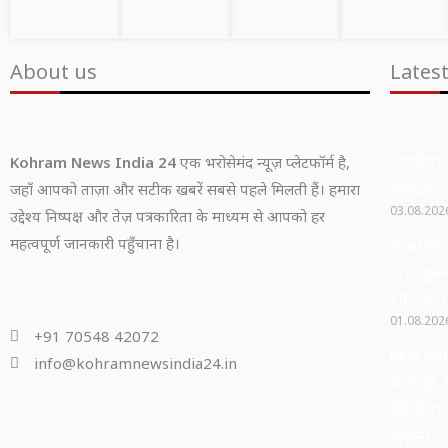
About us
Lates
जनसेवा 
Kohram News India 24
एक भरोसेमंद न्यूज़ प्लेटफॉर्म है,
श्रमदान 
जहाँ आपको ताज़ा और सटीक खबरें सबसे पहले मिलती हैं। हमारा
03.08.20
उद्देश्य निष्पक्ष और तेज़ पत्रकारिता के माध्यम से आपको हर
महत्वपूर्ण जानकारी पहुँचाना है।
Read Mor
अब सुल्ता
रोग का 
01.08.20
+91 70548 42072
Read Mor
info@kohramnewsindia24.in
सेवा ही 
की सेवा
शुक्ला