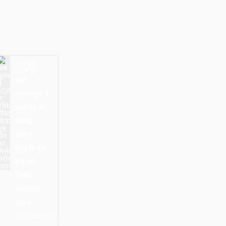
उत्तर प्रदेश
सुल्तानपुर
अब
सुल्तानपुर में
SGPGI के
प्रसिद्ध
डॉक्टर,
किडनी-मूत्र
रोग का
मिलेगा
भरोसेमंद
इलाज
01.08.2026