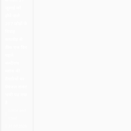
जुलाई को
होने वाले
207 जोड़ों के
विवाह
समारोह से
ठीक एक दिन
पहले
बल्दीराय
ब्लॉक की
तैयारियों पर
पेयजल संकट
भारी पड़ गया
है
Editor and
Chief
31.07.2026