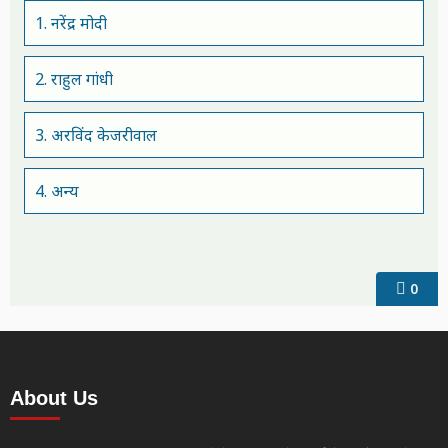
1. नरेंद्र मोदी
2. राहुल गांधी
3. अरविंद केजरीवाल
4. अन्य
0
About Us