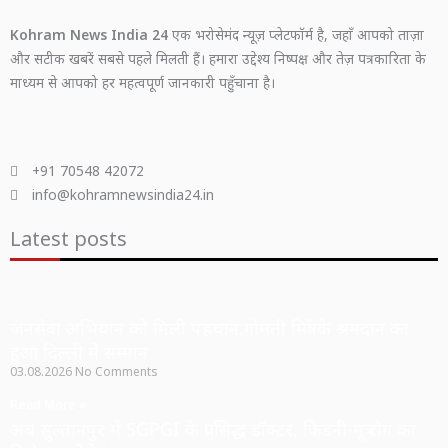
Kohram News India 24
एक भरोसेमंद न्यूज़ प्लेटफॉर्म है, जहाँ आपको ताज़ा
और सटीक खबरें सबसे पहले मिलती हैं। हमारा उद्देश्य निष्पक्ष और तेज़ पत्रकारिता के
माध्यम से आपको हर महत्वपूर्ण जानकारी पहुँचाना है।
+91 70548 42072
info@kohramnewsindia24.in
Latest posts
जनसेवा अभियान को मिली पहचान,गोमती मित्रों के श्रमदान का
हुआ दिल्ली में सम्मान
03.08.2026
No Comments
Read More »
अब सुल्तानपुर में SGPGI के प्रसिद्ध डॉक्टर, किडनी-मूत्र रोग का