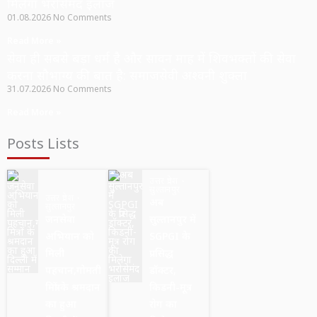
मिलेगा भरोसेमंद इलाज
01.08.2026
No Comments
Read More »
सेवा ही सबसे बड़ा धर्म है और सावन माह में शिवभक्तों की सेवा
करना सौभाग्य की बात है: समाजसेवी अश्वनी शुक्ला
31.07.2026
No Comments
Read More »
Posts Lists
उत्तर प्रदेश
सुल्तानपुर
उत्तर प्रदेश
अब
सुल्तानपुर
जनसेवा
सुल्तानपुर में
अभियान को
SGPGI के
मिली
प्रसिद्ध
पहचान,गोमती
डॉक्टर,
मित्रों के श्रमदान
किडनी-मूत्र
का हुआ
रोग का