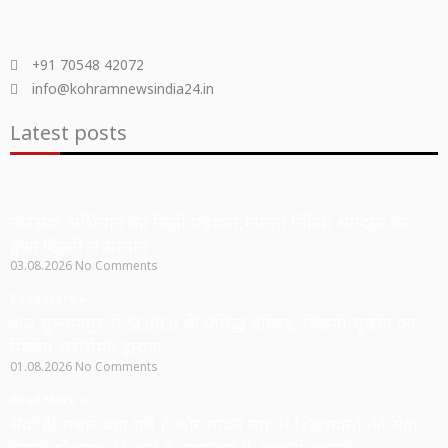
+91 70548 42072
info@kohramnewsindia24.in
Latest posts
जनसेवा अभियान को मिली पहचान,गोमती मित्रों के श्रमदान का
हुआ दिल्ली में सम्मान
03.08.2026
No Comments
Read More »
अब सुल्तानपुर में SGPGI के प्रसिद्ध डॉक्टर, किडनी-मूत्र रोग का
मिलेगा भरोसेमंद इलाज
01.08.2026
No Comments
Read More »
सेवा ही सबसे बड़ा धर्म है और सावन माह में शिवभक्तों की सेवा