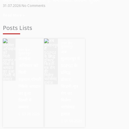
करना सौभाग्य की बात है: समाजसेवी अश्वनी शुक्ला
31.07.2026
No Comments
Read More »
Posts Lists
उत्तर प्रदेश
सुल्तानपुर
उत्तर प्रदेश
अब
सुल्तानपुर
जनसेवा
सुल्तानपुर में
अभियान को
SGPGI के
मिली
प्रसिद्ध
पहचान,गोमती
डॉक्टर,
मित्रों के श्रमदान
किडनी-मूत्र
का हुआ
रोग का
दिल्ली में
मिलेगा
सम्मान
भरोसेमंद
इलाज
03.08.2026
01.08.2026