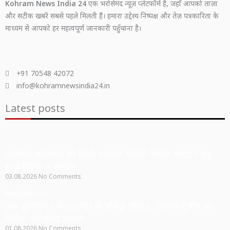
Kohram News India 24
एक भरोसेमंद न्यूज़ प्लेटफॉर्म है, जहाँ आपको ताज़ा
और सटीक खबरें सबसे पहले मिलती हैं। हमारा उद्देश्य निष्पक्ष और तेज़ पत्रकारिता के
माध्यम से आपको हर महत्वपूर्ण जानकारी पहुँचाना है।
+91 70548 42072
info@kohramnewsindia24.in
Latest posts
जनसेवा अभियान को मिली पहचान,गोमती मित्रों के श्रमदान का
हुआ दिल्ली में सम्मान
03.08.2026
No Comments
Read More »
अब सुल्तानपुर में SGPGI के प्रसिद्ध डॉक्टर, किडनी-मूत्र रोग का
मिलेगा भरोसेमंद इलाज
01.08.2026
No Comments