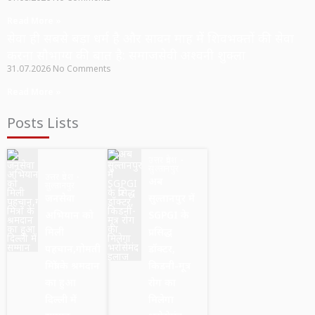
Read More »
सेवा ही सबसे बड़ा धर्म है और सावन माह में शिवभक्तों की सेवा
करना सौभाग्य की बात है: समाजसेवी अश्वनी शुक्ला
31.07.2026
No Comments
Read More »
Posts Lists
उत्तर प्रदेश
सुल्तानपुर
उत्तर प्रदेश
अब
सुल्तानपुर
जनसेवा
सुल्तानपुर में
अभियान को
SGPGI के
मिली
प्रसिद्ध
पहचान,गोमती
डॉक्टर,
मित्रों के श्रमदान
किडनी-मूत्र
का हुआ
रोग का
दिल्ली में
मिलेगा