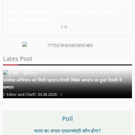
मुख्यमंत्री सामूहिक विवाह योजना के तहत 31 जुलाई को होने वाले 207 जोड़ों
के विवाह समारोह से ठीक एक दिन पहले बल्दीराय ब्लॉक की तैयारियों पर
पेयजल संकट भारी पड़ गया है
Editor and Chief
31.07.2026
0
Lates Post
उत्तर प्रदेश
सुल्तानपुर
जनसेवा अभियान को मिली पहचान,गोमती मित्रों के श्रमदान का हुआ दिल्ली में
सम्मान
Editor and Chief
03.08.2026
0
Poll
भारत का अगला प्रधानमंत्री कौन होगा?