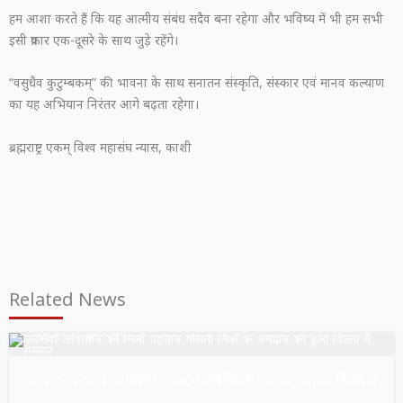
हम आशा करते हैं कि यह आत्मीय संबंध सदैव बना रहेगा और भविष्य में भी हम सभी
इसी प्रकार एक-दूसरे के साथ जुड़े रहेंगे।
“वसुधैव कुटुम्बकम्” की भावना के साथ सनातन संस्कृति, संस्कार एवं मानव कल्याण
का यह अभियान निरंतर आगे बढ़ता रहेगा।
ब्रह्मराष्ट्र एकम् विश्व महासंघ न्यास, काशी
Related News
उत्तर प्रदेश
सुल्तानपुर
जनसेवा अभियान को मिली पहचान,गोमती मित्रों के श्रमदान का हुआ दिल्ली में
सम्मान