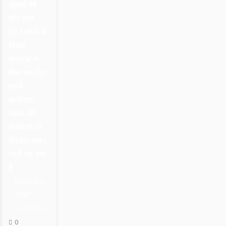
जुलाई को
होने वाले
207 जोड़ों के
विवाह
समारोह से
ठीक एक दिन
पहले
बल्दीराय
ब्लॉक की
तैयारियों पर
पेयजल संकट
भारी पड़ गया
है
Editor and
Chief
31.07.2026
0