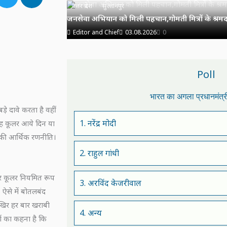
उत्तर प्रदेश
सुल्तानपुर
जनसेवा अभियान को मिली पहचान,गोमती मित्रों के श्रमदा
Editor and Chief
03.08.2026
0
Poll
भारत का अगला प्रधानमंत्
ड़े दावे करता है वहीं
1. नरेंद्र मोदी
यह कूलर आये दिन या
 की आर्थिक रणनीति।
2. राहुल गांधी
टर कूलर नियमित रूप
3. अरविंद केजरीवाल
। ऐसे में बोतलबंद
खिर हर बार खराबी
4. अन्य
यों का कहना है कि