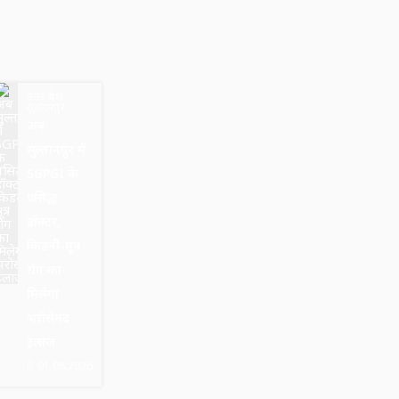
उत्तर प्रदेश
सुल्तानपुर
अब
सुल्तानपुर में
SGPGI के
प्रसिद्ध
डॉक्टर,
किडनी-मूत्र
रोग का
मिलेगा
भरोसेमंद
इलाज
01.08.2026