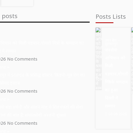
t posts
Posts Lists
उत्तर प्रदेश
ियान को मिली पहचान,गोमती मित्रों के श्रमदान का
सुल्तानपुर
जनसेवा
 में सम्मान
अभियान को
026
No Comments
मिली
re »
पहचान,गोमती
पुर में SGPGI के प्रसिद्ध डॉक्टर, किडनी-मूत्र रोग का
मित्रों के श्रमदान
ोसेमंद इलाज
का हुआ
026
No Comments
दिल्ली में
re »
सम्मान
से बड़ा धर्म है और सावन माह में शिवभक्तों की सेवा
03.08.2026
ग्य की बात है: समाजसेवी अश्वनी शुक्ला
026
No Comments
re »