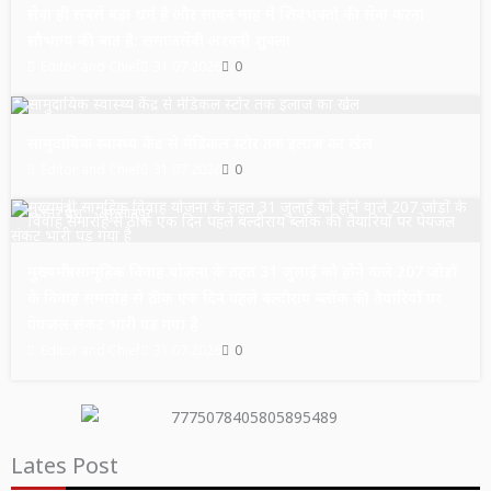
सेवा ही सबसे बड़ा धर्म है और सावन माह में शिवभक्तों की सेवा करना
सौभाग्य की बात है: समाजसेवी अश्वनी शुक्ला
Editor and Chief
31.07.2026
0
उत्तर प्रदेश
सुल्तानपुर
सामुदायिक स्वास्थ्य केंद्र से मेडिकल स्टोर तक इलाज का खेल
Editor and Chief
31.07.2026
0
उत्तर प्रदेश
सुल्तानपुर
मुख्यमंत्री सामूहिक विवाह योजना के तहत 31 जुलाई को होने वाले 207 जोड़ों
के विवाह समारोह से ठीक एक दिन पहले बल्दीराय ब्लॉक की तैयारियों पर
पेयजल संकट भारी पड़ गया है
Editor and Chief
31.07.2026
0
Lates Post