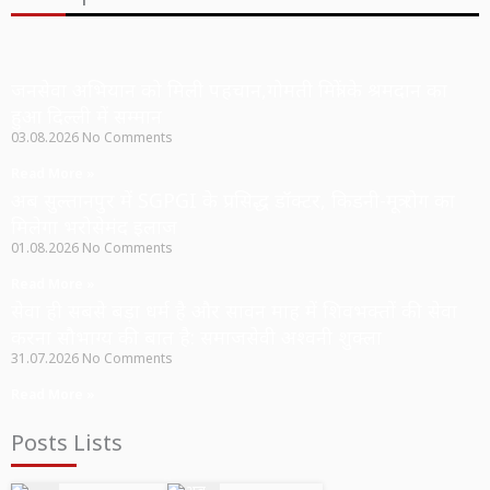
जनसेवा अभियान को मिली पहचान,गोमती मित्रों के श्रमदान का
हुआ दिल्ली में सम्मान
03.08.2026
No Comments
Read More »
अब सुल्तानपुर में SGPGI के प्रसिद्ध डॉक्टर, किडनी-मूत्र रोग का
मिलेगा भरोसेमंद इलाज
01.08.2026
No Comments
Read More »
सेवा ही सबसे बड़ा धर्म है और सावन माह में शिवभक्तों की सेवा
करना सौभाग्य की बात है: समाजसेवी अश्वनी शुक्ला
31.07.2026
No Comments
Read More »
Posts Lists