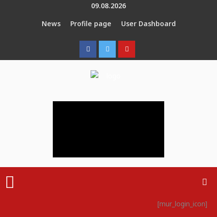
Skip
09.08.2026
to
News
Profile page
User Dashboard
content
Menu
[mur_login_icon]