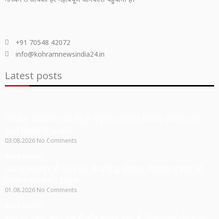
+91 70548 42072
info@kohramnewsindia24.in
Latest posts
जनसेवा अभियान को मिली पहचान,गोमती मित्रों के श्रमदान का
हुआ दिल्ली में सम्मान
03.08.2026
No Comments
Read More »
अब सुल्तानपुर में SGPGI के प्रसिद्ध डॉक्टर, किडनी-मूत्र रोग का
मिलेगा भरोसेमंद इलाज
01.08.2026
No Comments
Read More »
सेवा ही सबसे बड़ा धर्म है और सावन माह में शिवभक्तों की सेवा