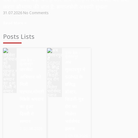
करना सौभाग्य की बात है: समाजसेवी अश्वनी शुक्ला
31.07.2026
No Comments
Read More »
Posts Lists
उत्तर प्रदेश
सुल्तानपुर
उत्तर प्रदेश
अब
सुल्तानपुर
जनसेवा
सुल्तानपुर में
अभियान को
SGPGI के
मिली
प्रसिद्ध
पहचान,गोमती
डॉक्टर,
मित्रों के श्रमदान
किडनी-मूत्र
का हुआ
रोग का
दिल्ली में
मिलेगा
सम्मान
भरोसेमंद
इलाज
03.08.2026
01.08.2026