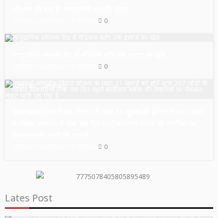
सौभाग्य की बात है: समाजसेवी अश्वनी शुक्ला
Editor and Chief
31.07.2026
0
उत्तर प्रदेश
सुल्तानपुर
सामुदायिक स्वास्थ्य केंद्र से मेडिकल स्टोर तक इलाज का खेल
Editor and Chief
31.07.2026
0
उत्तर प्रदेश
सुल्तानपुर
मुख्यमंत्री सामूहिक विवाह योजना के तहत 31 जुलाई को होने वाले 207 जोड़ों
के विवाह समारोह से ठीक एक दिन पहले बल्दीराय ब्लॉक की तैयारियों पर
पेयजल संकट भारी पड़ गया है
Editor and Chief
31.07.2026
0
Lates Post