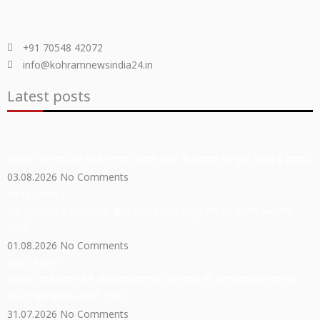
+91 70548 42072
info@kohramnewsindia24.in
Latest posts
जनसेवा अभियान को मिली पहचान,गोमती मित्रों के श्रमदान का हुआ दिल्ली में सम्मान
03.08.2026
No Comments
Read More »
अब सुल्तानपुर में SGPGI के प्रसिद्ध डॉक्टर, किडनी-मूत्र रोग का मिलेगा भरोसेमंद
इलाज
01.08.2026
No Comments
Read More »
सेवा ही सबसे बड़ा धर्म है और सावन माह में शिवभक्तों की सेवा करना सौभाग्य की
बात है: समाजसेवी अश्वनी शुक्ला
31.07.2026
No Comments