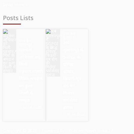
Read More »
Posts Lists
उत्तर प्रदेश
सुल्तानपुर
उत्तर प्रदेश
अब
सुल्तानपुर
जनसेवा
सुल्तानपुर में
अभियान को
SGPGI के
मिली
प्रसिद्ध
पहचान,गोमती
डॉक्टर,
मित्रों के श्रमदान
किडनी-मूत्र
का हुआ
रोग का
दिल्ली में
मिलेगा
सम्मान
भरोसेमंद
इलाज
03.08.2026
01.08.2026
Copyright © 2026 | Powered by -
Kohram News India 24