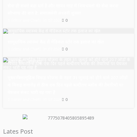
सेवा ही सबसे बड़ा धर्म है और सावन माह में शिवभक्तों की सेवा करना
सौभाग्य की बात है: समाजसेवी अश्वनी शुक्ला
Editor and Chief
31.07.2026
0
उत्तर प्रदेश
सुल्तानपुर
सामुदायिक स्वास्थ्य केंद्र से मेडिकल स्टोर तक इलाज का खेल
Editor and Chief
31.07.2026
0
उत्तर प्रदेश
सुल्तानपुर
मुख्यमंत्री सामूहिक विवाह योजना के तहत 31 जुलाई को होने वाले 207 जोड़ों
के विवाह समारोह से ठीक एक दिन पहले बल्दीराय ब्लॉक की तैयारियों पर
पेयजल संकट भारी पड़ गया है
Editor and Chief
31.07.2026
0
Lates Post