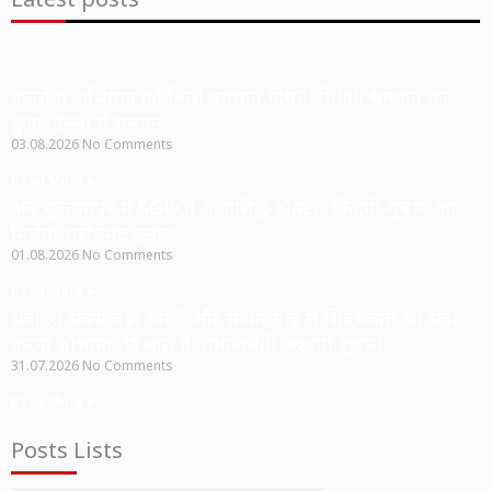
जनसेवा अभियान को मिली पहचान,गोमती मित्रों के श्रमदान का
हुआ दिल्ली में सम्मान
03.08.2026
No Comments
Read More »
अब सुल्तानपुर में SGPGI के प्रसिद्ध डॉक्टर, किडनी-मूत्र रोग का
मिलेगा भरोसेमंद इलाज
01.08.2026
No Comments
Read More »
सेवा ही सबसे बड़ा धर्म है और सावन माह में शिवभक्तों की सेवा
करना सौभाग्य की बात है: समाजसेवी अश्वनी शुक्ला
31.07.2026
No Comments
Read More »
Posts Lists