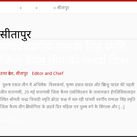
Home
News
उत्तर प्रदेश
सीतापुर
सीतापुर
पांचवीं स्वर्गीय रामाज्ञा सिंह स्मृति
पांचवीं
स्वर्गीय
जिला कैरम लीग का छठवां दिन।
रामाज्ञा
सिंह
स्मृति
उत्तर प्रदेश
,
सीतापुर
/
Editor and Chief
जिला
पुरूष एकल लीग में अभिषेक विश्वकर्मा, कृष्ण दयाल यादव और प्रियांशु यादव की पहली
कैरम
जीत वाराणसी, 29 मई वाराणसी जिला कैरम एसोसिएशन के तत्वावधान ईंगलिसियालाइन
लीग
स्थित श्रीमती चन्द्रा त्रिपाठी स्मृति क्रीडा कक्ष में चल रही पांचवी स्वर्गीय रामाज्ञा सिंह स्मृति
का
जिला कैरम लीग प्रतियोगिता के छठवें दिन महिला एवं पुरुष वर्ग के सिंगल्स और […]
छठवां
दिन।
Read More »