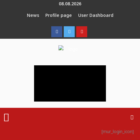
Skip
08.08.2026
to
News
Profile page
User Dashboard
content
Menu
[mur_login_icon]