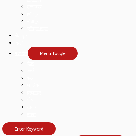
सुल्तानपुर
हमीरपुर
सीतापुर
हमीरपुर लहरा
खेल-कूद
दिल्ली
मध्य प्रदेश
Menu Toggle
इंदौर
उज्जैन
कटनी
ग्वालियर
बुरहानपुर
भोपाल
रतलाम
सतना
Enter Keyword