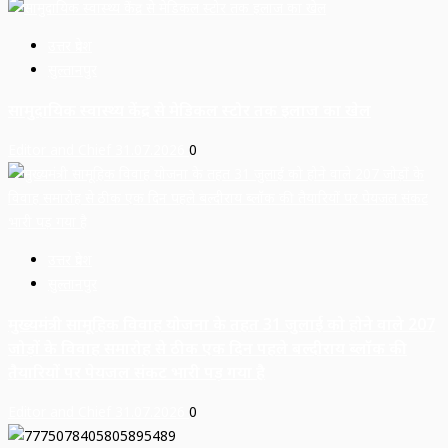
उत्तर प्रदेश
सुल्तानपुर
सामुदायिक स्वास्थ्य केंद्र से मेडिकल स्टोर तक इलाज का खेल
Editor and Chief
31.07.2026
0
उत्तर प्रदेश
सुल्तानपुर
मुख्यमंत्री सामूहिक विवाह योजना के तहत 31 जुलाई को होने वाले 207
जोड़ों के विवाह समारोह से ठीक एक दिन पहले बल्दीराय ब्लॉक की
तैयारियों पर पेयजल संकट भारी पड़ गया है
Editor and Chief
31.07.2026
0