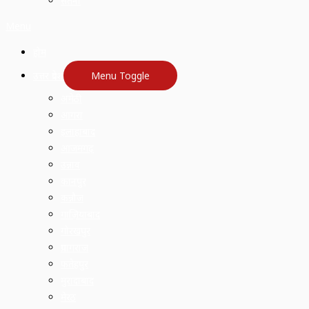
सतना
Menu
होम
उत्तर प्रदेश
Menu Toggle
अमेठी
आगरा
इलाहाबाद
आजमगढ़
उन्नाव
कानपुर
कन्नौज
गाज़ियाबाद
गोरखपुर
प्रयागराज
फतेहपुर
मुरादाबाद
मेरठ