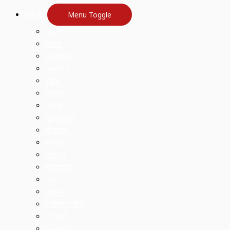
उत्तर प्रदेश
Menu Toggle
अमेठी
आगरा
इलाहाबाद
आजमगढ़
उन्नाव
कानपुर
कन्नौज
गाज़ियाबाद
गोरखपुर
प्रयागराज
फतेहपुर
मुरादाबाद
मेरठ
लखनऊ
लखीमपुर खीरी
वाराणसी
सहारनपुर