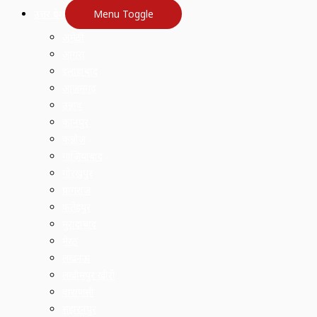
उत्तर प्रदेश
Menu Toggle
अमेठी
आगरा
इलाहाबाद
आजमगढ़
उन्नाव
कानपुर
कन्नौज
गाज़ियाबाद
गोरखपुर
प्रयागराज
फतेहपुर
मुरादाबाद
मेरठ
लखनऊ
लखीमपुर खीरी
वाराणसी
सहारनपुर