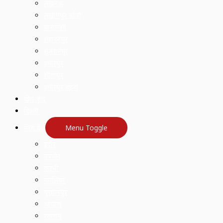
लखनऊ
लखीमपुर खीरी
वाराणसी
सहारनपुर
सुल्तानपुर
हमीरपुर
सीतापुर
हमीरपुर लहरा
खेल-कूद
दिल्ली
मध्य प्रदेश
Menu Toggle
इंदौर
उज्जैन
कटनी
ग्वालियर
बुरहानपुर
भोपाल
रतलाम