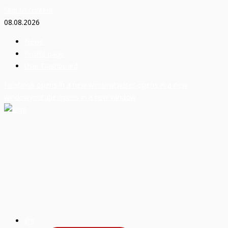
Skip to content
08.08.2026
News
Profile page
User Dashboard
facebook
opens in a new window
twitter
opens in a new
window
youtube
opens in a new window
होम