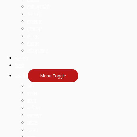
लखीमपुर खीरी
वाराणसी
सहारनपुर
सुल्तानपुर
हमीरपुर
सीतापुर
हमीरपुर लहरा
खेल-कूद
दिल्ली
मध्य प्रदेश
Menu Toggle
इंदौर
उज्जैन
कटनी
ग्वालियर
बुरहानपुर
भोपाल
रतलाम