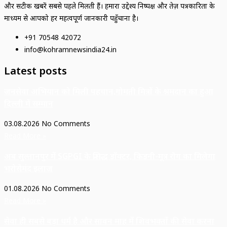
और सटीक खबरें सबसे पहले मिलती हैं। हमारा उद्देश्य निष्पक्ष और तेज़ पत्रकारिता के
माध्यम से आपको हर महत्वपूर्ण जानकारी पहुँचाना है।
+91 70548 42072
info@kohramnewsindia24.in
Latest posts
जनसेवा अभियान को मिली पहचान,गोमती मित्रों के श्रमदान का हुआ
दिल्ली में सम्मान
03.08.2026
No Comments
Read More »
अब सुल्तानपुर में SGPGI के प्रसिद्ध डॉक्टर, किडनी-मूत्र रोग का मिलेगा
भरोसेमंद इलाज
01.08.2026
No Comments
Read More »
सेवा ही सबसे बड़ा धर्म है और सावन माह में शिवभक्तों की सेवा करना