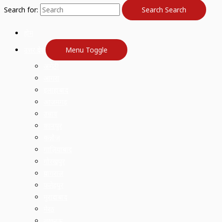
Search for:
Search
Search
होम
उत्तर प्रदेश
Menu Toggle
अमेठी
आगरा
इलाहाबाद
आजमगढ़
उन्नाव
कानपुर
कन्नौज
गाज़ियाबाद
गोरखपुर
प्रयागराज
फतेहपुर
मुरादाबाद
मेरठ
लखनऊ