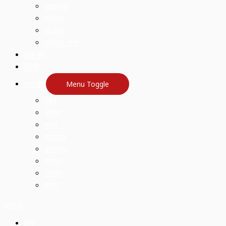
सुल्तानपुर
हमीरपुर
सीतापुर
हमीरपुर लहरा
खेल-कूद
दिल्ली
मध्य प्रदेश
Menu Toggle
इंदौर
उज्जैन
कटनी
ग्वालियर
बुरहानपुर
भोपाल
रतलाम
सतना
Menu
होम