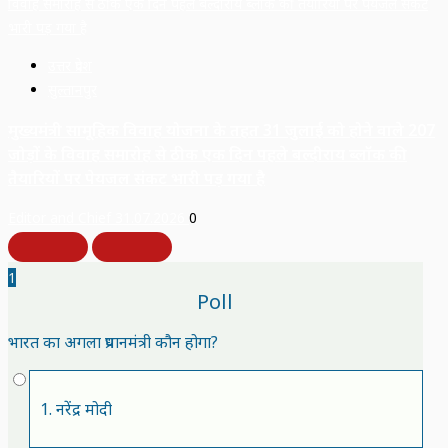
उत्तर प्रदेश
सुल्तानपुर
मुख्यमंत्री सामूहिक विवाह योजना के तहत 31 जुलाई को होने वाले 207
जोड़ों के विवाह समारोह से ठीक एक दिन पहले बल्दीराय ब्लॉक की
तैयारियों पर पेयजल संकट भारी पड़ गया है
Editor and Chief
31.07.2026
0
1
Poll
भारत का अगला प्रधानमंत्री कौन होगा?
1. नरेंद्र मोदी