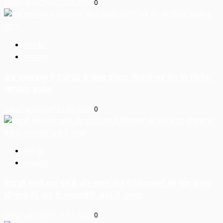
Editor and Chief
03.08.2026
0
उत्तर प्रदेश
सुल्तानपुर
अब सुल्तानपुर में SGPGI के प्रसिद्ध डॉक्टर, किडनी-मूत्र रोग का मिलेगा
भरोसेमंद इलाज
Editor and Chief
01.08.2026
0
उत्तर प्रदेश
सुल्तानपुर
सेवा ही सबसे बड़ा धर्म है और सावन माह में शिवभक्तों की सेवा करना
सौभाग्य की बात है: समाजसेवी अश्वनी शुक्ला
Editor and Chief
31.07.2026
0