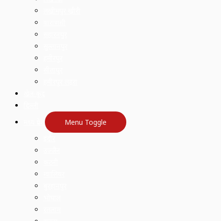
लखीमपुर खीरी
वाराणसी
सहारनपुर
सुल्तानपुर
हमीरपुर
सीतापुर
हमीरपुर लहरा
खेल-कूद
दिल्ली
मध्य प्रदेश
Menu Toggle
इंदौर
उज्जैन
कटनी
ग्वालियर
बुरहानपुर
भोपाल
रतलाम