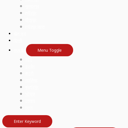
सुल्तानपुर
हमीरपुर
सीतापुर
हमीरपुर लहरा
खेल-कूद
दिल्ली
मध्य प्रदेश
Menu Toggle
इंदौर
उज्जैन
कटनी
ग्वालियर
बुरहानपुर
भोपाल
रतलाम
सतना
Enter Keyword