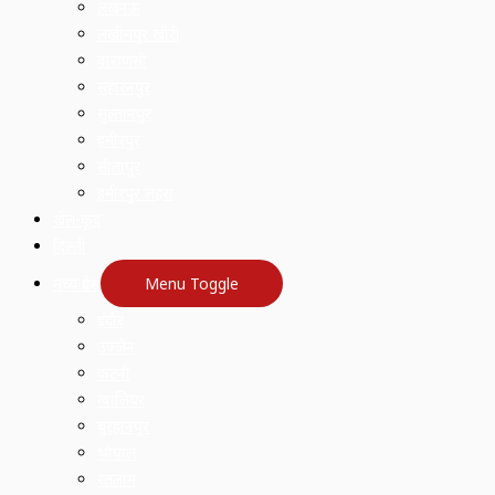
लखनऊ
लखीमपुर खीरी
वाराणसी
सहारनपुर
सुल्तानपुर
हमीरपुर
सीतापुर
हमीरपुर लहरा
खेल-कूद
दिल्ली
मध्य प्रदेश
Menu Toggle
इंदौर
उज्जैन
कटनी
ग्वालियर
बुरहानपुर
भोपाल
रतलाम