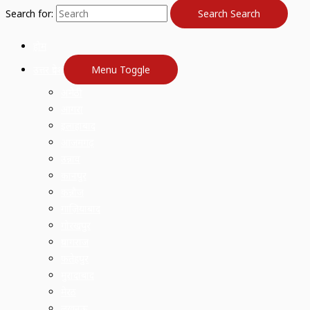
Search for:
Search
Search
होम
उत्तर प्रदेश
Menu Toggle
अमेठी
आगरा
इलाहाबाद
आजमगढ़
उन्नाव
कानपुर
कन्नौज
गाज़ियाबाद
गोरखपुर
प्रयागराज
फतेहपुर
मुरादाबाद
मेरठ
लखनऊ