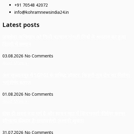
+91 70548 42072
info@kohramnewsindia24.in
Latest posts
जनसेवा अभियान को मिली पहचान,गोमती मित्रों के श्रमदान का हुआ
दिल्ली में सम्मान
03.08.2026
No Comments
Read More »
अब सुल्तानपुर में SGPGI के प्रसिद्ध डॉक्टर, किडनी-मूत्र रोग का मिलेगा
भरोसेमंद इलाज
01.08.2026
No Comments
Read More »
सेवा ही सबसे बड़ा धर्म है और सावन माह में शिवभक्तों की सेवा करना
सौभाग्य की बात है: समाजसेवी अश्वनी शुक्ला
31.07.2026
No Comments