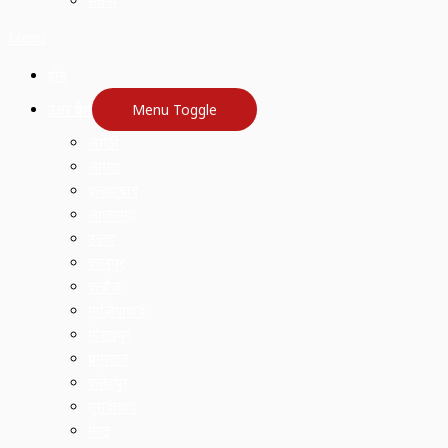
सतना
Menu
होम
उत्तर प्रदेश
Menu Toggle
अमेठी
आगरा
इलाहाबाद
आजमगढ़
उन्नाव
कानपुर
कन्नौज
गाज़ियाबाद
गोरखपुर
प्रयागराज
फतेहपुर
मुरादाबाद
मेरठ