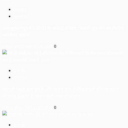
उत्तर प्रदेश
सुल्तानपुर
अब सुल्तानपुर में SGPGI के प्रसिद्ध डॉक्टर, किडनी-मूत्र रोग का मिलेगा
भरोसेमंद इलाज
Editor and Chief
01.08.2026
0
उत्तर प्रदेश
सुल्तानपुर
सेवा ही सबसे बड़ा धर्म है और सावन माह में शिवभक्तों की सेवा करना
सौभाग्य की बात है: समाजसेवी अश्वनी शुक्ला
Editor and Chief
31.07.2026
0
उत्तर प्रदेश