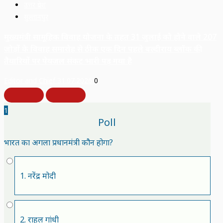
उत्तर प्रदेश
सुल्तानपुर
मुख्यमंत्री सामूहिक विवाह योजना के तहत 31 जुलाई को होने वाले 207
जोड़ों के विवाह समारोह से ठीक एक दिन पहले बल्दीराय ब्लॉक की
तैयारियों पर पेयजल संकट भारी पड़ गया है
Editor and Chief
31.07.2026
0
1
Poll
भारत का अगला प्रधानमंत्री कौन होगा?
1. नरेंद्र मोदी
2. राहुल गांधी