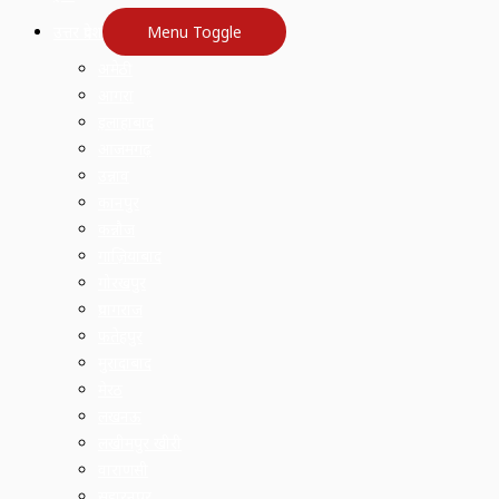
उत्तर प्रदेश
Menu Toggle
अमेठी
आगरा
इलाहाबाद
आजमगढ़
उन्नाव
कानपुर
कन्नौज
गाज़ियाबाद
गोरखपुर
प्रयागराज
फतेहपुर
मुरादाबाद
मेरठ
लखनऊ
लखीमपुर खीरी
वाराणसी
सहारनपुर