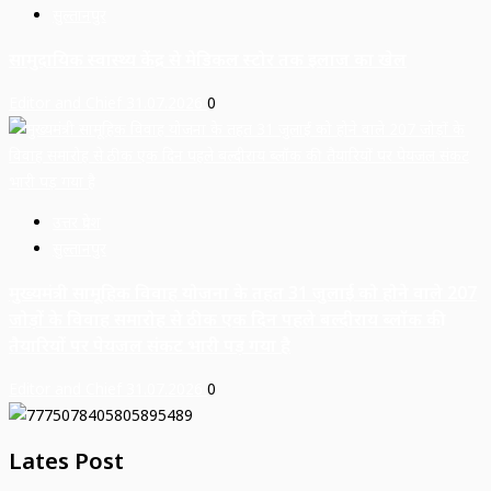
सुल्तानपुर
सामुदायिक स्वास्थ्य केंद्र से मेडिकल स्टोर तक इलाज का खेल
Editor and Chief
31.07.2026
0
उत्तर प्रदेश
सुल्तानपुर
मुख्यमंत्री सामूहिक विवाह योजना के तहत 31 जुलाई को होने वाले 207
जोड़ों के विवाह समारोह से ठीक एक दिन पहले बल्दीराय ब्लॉक की
तैयारियों पर पेयजल संकट भारी पड़ गया है
Editor and Chief
31.07.2026
0
Lates Post