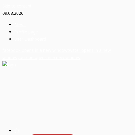
Skip to content
09.08.2026
News
Profile page
User Dashboard
facebook
opens in a new window
twitter
opens in a new
window
youtube
opens in a new window
होम