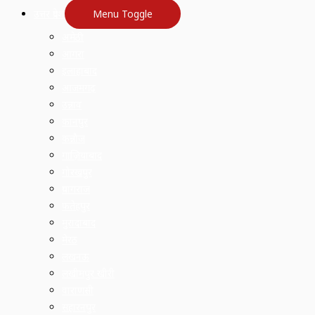
उत्तर प्रदेश
Menu Toggle
अमेठी
आगरा
इलाहाबाद
आजमगढ़
उन्नाव
कानपुर
कन्नौज
गाज़ियाबाद
गोरखपुर
प्रयागराज
फतेहपुर
मुरादाबाद
मेरठ
लखनऊ
लखीमपुर खीरी
वाराणसी
सहारनपुर