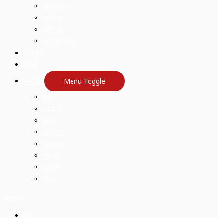
सुल्तानपुर
हमीरपुर
सीतापुर
हमीरपुर लहरा
खेल-कूद
दिल्ली
मध्य प्रदेश
Menu Toggle
इंदौर
उज्जैन
कटनी
ग्वालियर
बुरहानपुर
भोपाल
रतलाम
सतना
Menu
होम