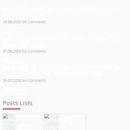
जनसेवा अभियान को मिली पहचान,गोमती मित्रों के श्रमदान का
हुआ दिल्ली में सम्मान
03.08.2026
No Comments
Read More »
अब सुल्तानपुर में SGPGI के प्रसिद्ध डॉक्टर, किडनी-मूत्र रोग का
मिलेगा भरोसेमंद इलाज
01.08.2026
No Comments
Read More »
सेवा ही सबसे बड़ा धर्म है और सावन माह में शिवभक्तों की सेवा
करना सौभाग्य की बात है: समाजसेवी अश्वनी शुक्ला
31.07.2026
No Comments
Read More »
Posts Lists
उत्तर प्रदेश
सुल्तानपुर
उत्तर प्रदेश
अब
सुल्तानपुर