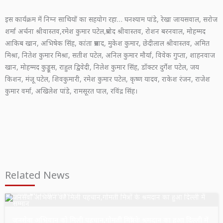
इस कार्यक्रम में निम्न साथियों का सहयोग रहा… घनश्याम पांडे, रेखा जायसवाल, सरोज
शर्मा अर्चना श्रीवास्तव,रमेश कुमार पटेल,प्रमोद श्रीवास्तव, रोशन बरनवाल, मोहम्मद
आकिब खान, अभिषेक सिंह, कांता प्रसाद, मुकेश कुमार, छेदीलाल श्रीवास्तव, अमित
मिश्रा, नितेश कुमार मिश्रा, सतीश पटेल, अनिल कुमार मौर्या, विवेक गुप्ता, शाहनवाज
खान, मोहम्मद कुड्डूस, राहुल द्विवेदी, निलेश कुमार सिंह, डॉक्टर दुर्गेश पटेल, जय
किशन, मंजू पटेल, शिवकुमारी, रमेश कुमार पटेल, कृष्ण यादव, राकेश रंजन, राजेश
कुमार वर्मा, अखिलेश पांडे, रामसूरत पाल, रविंद्र सिंह।
Related News
उत्तर प्रदेश
सुल्तानपुर
जनसेवा अभियान को मिली पहचान,गोमती मित्रों के श्रमदान का हुआ दिल्ली में