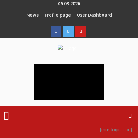
Skip
06.08.2026
to
News
Profile page
User Dashboard
content
Menu
[mur_login_icon]