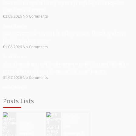
जनसेवा अभियान को मिली पहचान,गोमती मित्रों के श्रमदान का
हुआ दिल्ली में सम्मान
03.08.2026
No Comments
Read More »
अब सुल्तानपुर में SGPGI के प्रसिद्ध डॉक्टर, किडनी-मूत्र रोग का
मिलेगा भरोसेमंद इलाज
01.08.2026
No Comments
Read More »
सेवा ही सबसे बड़ा धर्म है और सावन माह में शिवभक्तों की सेवा
करना सौभाग्य की बात है: समाजसेवी अश्वनी शुक्ला
31.07.2026
No Comments
Read More »
Posts Lists
उत्तर प्रदेश
सुल्तानपुर
उत्तर प्रदेश
अब
सुल्तानपुर
जनसेवा
सुल्तानपुर में