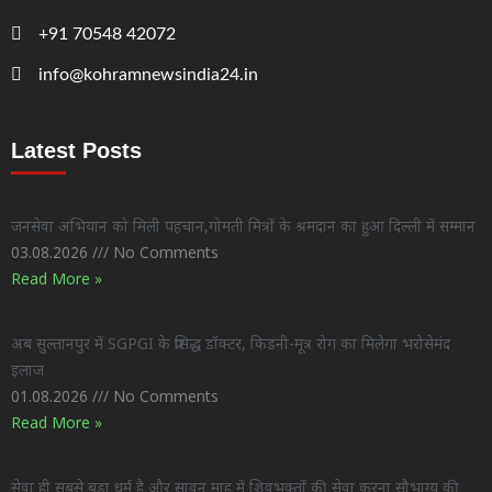
+91 70548 42072
info@kohramnewsindia24.in
Latest Posts
जनसेवा अभियान को मिली पहचान,गोमती मित्रों के श्रमदान का हुआ दिल्ली में सम्मान
03.08.2026
No Comments
Read More »
अब सुल्तानपुर में SGPGI के प्रसिद्ध डॉक्टर, किडनी-मूत्र रोग का मिलेगा भरोसेमंद
इलाज
01.08.2026
No Comments
Read More »
सेवा ही सबसे बड़ा धर्म है और सावन माह में शिवभक्तों की सेवा करना सौभाग्य की