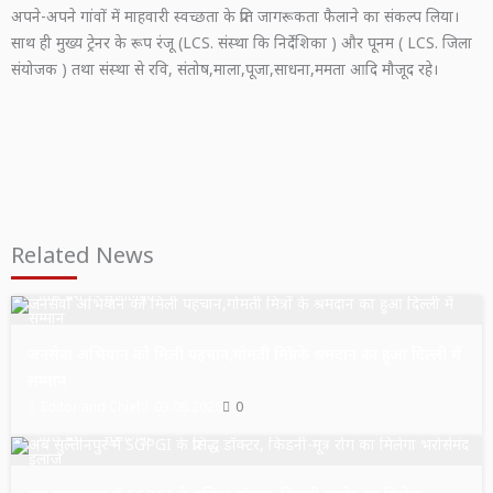
अपने-अपने गांवों में माहवारी स्वच्छता के प्रति जागरूकता फैलाने का संकल्प लिया।
साथ ही मुख्य ट्रेनर के रूप रंजू (LCS. संस्था कि निर्देशिका ) और पूनम ( LCS. जिला
संयोजक ) तथा संस्था से रवि, संतोष,माला,पूजा,साधना,ममता आदि मौजूद रहे।
Related News
उत्तर प्रदेश
सुल्तानपुर
जनसेवा अभियान को मिली पहचान,गोमती मित्रों के श्रमदान का हुआ दिल्ली में
सम्मान
Editor and Chief
03.08.2026
0
उत्तर प्रदेश
सुल्तानपुर