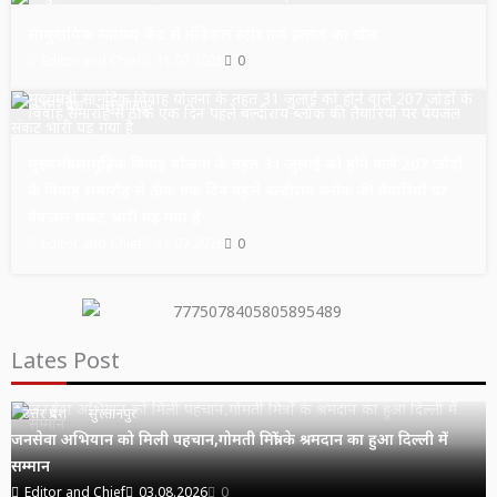
सामुदायिक स्वास्थ्य केंद्र से मेडिकल स्टोर तक इलाज का खेल
Editor and Chief
31.07.2026
0
उत्तर प्रदेश
सुल्तानपुर
मुख्यमंत्री सामूहिक विवाह योजना के तहत 31 जुलाई को होने वाले 207 जोड़ों
के विवाह समारोह से ठीक एक दिन पहले बल्दीराय ब्लॉक की तैयारियों पर
पेयजल संकट भारी पड़ गया है
Editor and Chief
31.07.2026
0
Lates Post
उत्तर प्रदेश
सुल्तानपुर
जनसेवा अभियान को मिली पहचान,गोमती मित्रों के श्रमदान का हुआ दिल्ली में
सम्मान
Editor and Chief
03.08.2026
0