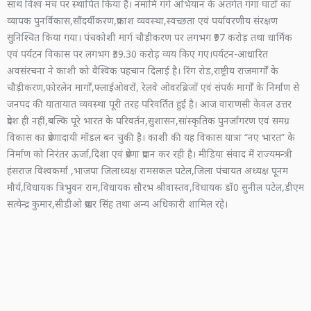
साथ विश्व मंच पर स्थापित किया है। नमामि गंगे अभियान के अंतर्गत गंगा घाटों का
व्यापक पुनर्विकास,सौंदर्यीकरण,प्रकाश व्यवस्था,स्वच्छता एवं पर्यावरणीय संरक्षण
सुनिश्चित किया गया। पंचकोशी मार्ग चौड़ीकरण पर लगभग ₹97 करोड़ तथा धार्मिक
एवं पर्यटन विकास पर लगभग ₹39.30 करोड़ व्यय किए गए।पर्यटन-आधारित
अवसंरचना ने काशी को वैश्विक पहचान दिलाई है। रिंग रोड,राष्ट्रीय राजमार्गों के
चौड़ीकरण,फोरलेन मार्गों,फ्लाईओवरों, रेलवे ओवरब्रिजों एवं संपर्क मार्गों के निर्माण से
जनपद की यातायात व्यवस्था पूरी तरह परिवर्तित हुई है। आज वाराणसी केवल उत्तर
प्रदेश ही नहीं,बल्कि पूरे भारत के परिवर्तन,सुशासन,सांस्कृतिक पुनर्जागरण एवं समग्र
विकास का प्रेरणादायी मॉडल बन चुकी है। काशी की यह विकास यात्रा “नए भारत” के
निर्माण को निरंतर ऊर्जा,दिशा एवं प्रेरणा प्रदान कर रही है। मीडिया संवाद में राज्यमन्त्री
हंसराज विश्वकर्मा ,भाजपा जिलाध्यक्ष रामसकल पटेल,जिला पंचायत अध्यक्ष पूनम
मौर्य,विधायक त्रिभुवन राम,विधायक सौरभ श्रीवास्तव,विधायक डॉ0 सुनील पटेल,डीएम
सत्येन्द्र कुमार,सीडीओ प्रखर सिंह तथा अन्य अधिकारी शामिल रहे।