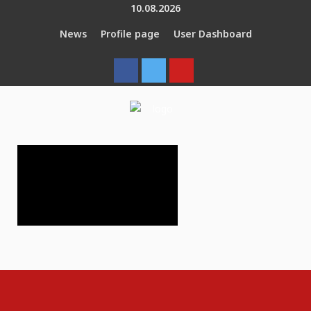
Menu
Menu
Skip
10.08.2026
to
News
Profile page
User Dashboard
content