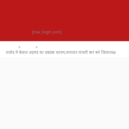
[mur_login_icon]
Home
उत्तर प्रदेश
रालोद में बेलाल अहमद का दबदबा कायम,लगातार पांचवीं बार बने जिलाध्यक्ष