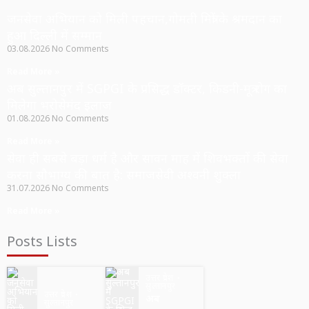
जनसेवा अभियान को मिली पहचान,गोमती मित्रों के श्रमदान का
हुआ दिल्ली में सम्मान
03.08.2026
No Comments
Read More »
अब सुल्तानपुर में SGPGI के प्रसिद्ध डॉक्टर, किडनी-मूत्र रोग का
मिलेगा भरोसेमंद इलाज
01.08.2026
No Comments
Read More »
सेवा ही सबसे बड़ा धर्म है और सावन माह में शिवभक्तों की सेवा
करना सौभाग्य की बात है: समाजसेवी अश्वनी शुक्ला
31.07.2026
No Comments
Read More »
Posts Lists
उत्तर प्रदेश
सुल्तानपुर
उत्तर प्रदेश
अब
सुल्तानपुर