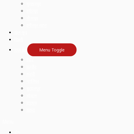
सुल्तानपुर
हमीरपुर
सीतापुर
हमीरपुर लहरा
खेल-कूद
दिल्ली
मध्य प्रदेश
Menu Toggle
इंदौर
उज्जैन
कटनी
ग्वालियर
बुरहानपुर
भोपाल
रतलाम
सतना
Menu
होम