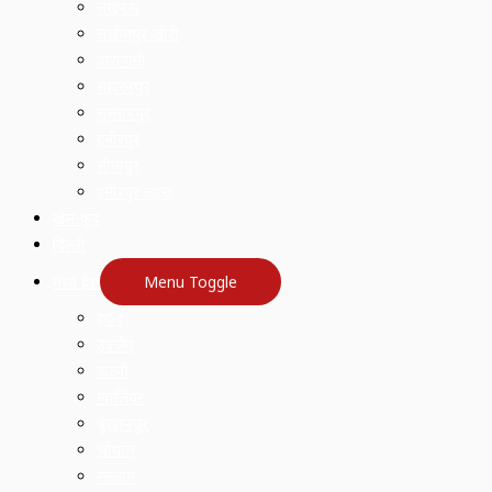
लखनऊ
लखीमपुर खीरी
वाराणसी
सहारनपुर
सुल्तानपुर
हमीरपुर
सीतापुर
हमीरपुर लहरा
खेल-कूद
दिल्ली
मध्य प्रदेश
Menu Toggle
इंदौर
उज्जैन
कटनी
ग्वालियर
बुरहानपुर
भोपाल
रतलाम