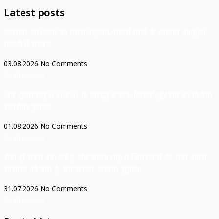
Latest posts
जनसेवा अभियान को मिली पहचान,गोमती मित्रों के श्रमदान का हुआ
दिल्ली में सम्मान
03.08.2026
No Comments
Read More »
अब सुल्तानपुर में SGPGI के प्रसिद्ध डॉक्टर, किडनी-मूत्र रोग का मिलेगा
भरोसेमंद इलाज
01.08.2026
No Comments
Read More »
सेवा ही सबसे बड़ा धर्म है और सावन माह में शिवभक्तों की सेवा करना
सौभाग्य की बात है: समाजसेवी अश्वनी शुक्ला
31.07.2026
No Comments
Read More »