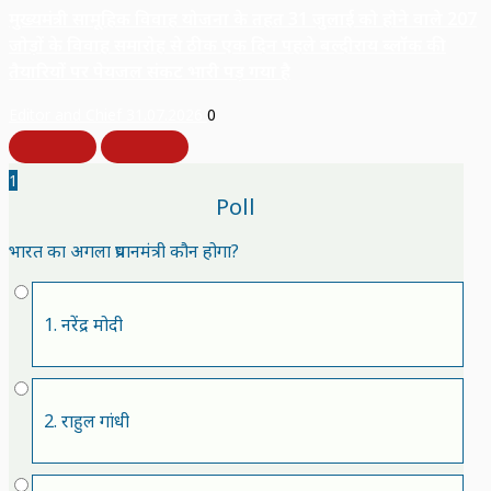
मुख्यमंत्री सामूहिक विवाह योजना के तहत 31 जुलाई को होने वाले 207
जोड़ों के विवाह समारोह से ठीक एक दिन पहले बल्दीराय ब्लॉक की
तैयारियों पर पेयजल संकट भारी पड़ गया है
Editor and Chief
31.07.2026
0
1
Poll
भारत का अगला प्रधानमंत्री कौन होगा?
1. नरेंद्र मोदी
2. राहुल गांधी