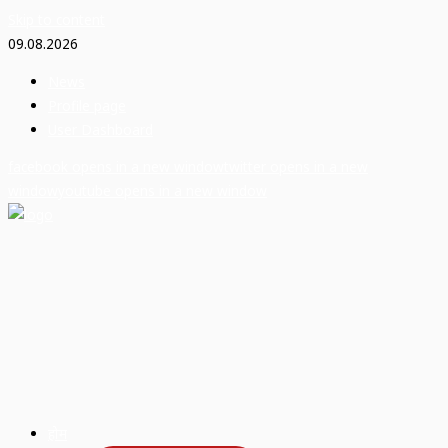
Skip to content
09.08.2026
News
Profile page
User Dashboard
facebook
opens in a new window
twitter
opens in a new
window
youtube
opens in a new window
होम