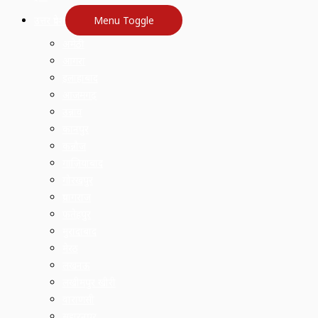
उत्तर प्रदेश
Menu Toggle
अमेठी
आगरा
इलाहाबाद
आजमगढ़
उन्नाव
कानपुर
कन्नौज
गाज़ियाबाद
गोरखपुर
प्रयागराज
फतेहपुर
मुरादाबाद
मेरठ
लखनऊ
लखीमपुर खीरी
वाराणसी
सहारनपुर