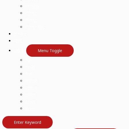
सुल्तानपुर
हमीरपुर
सीतापुर
हमीरपुर लहरा
खेल-कूद
दिल्ली
मध्य प्रदेश
Menu Toggle
इंदौर
उज्जैन
कटनी
ग्वालियर
बुरहानपुर
भोपाल
रतलाम
सतना
Enter Keyword