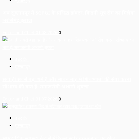
सुल्तानपुर
अब सुल्तानपुर में SGPGI के प्रसिद्ध डॉक्टर, किडनी-मूत्र रोग का मिलेगा
भरोसेमंद इलाज
Editor and Chief
01.08.2026
0
उत्तर प्रदेश
सुल्तानपुर
सेवा ही सबसे बड़ा धर्म है और सावन माह में शिवभक्तों की सेवा करना
सौभाग्य की बात है: समाजसेवी अश्वनी शुक्ला
Editor and Chief
31.07.2026
0
उत्तर प्रदेश
सुल्तानपुर
सामुदायिक स्वास्थ्य केंद्र से मेडिकल स्टोर तक इलाज का खेल