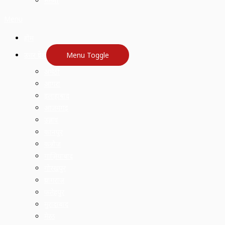
सतना
Menu
होम
उत्तर प्रदेश
Menu Toggle
अमेठी
आगरा
इलाहाबाद
आजमगढ़
उन्नाव
कानपुर
कन्नौज
गाज़ियाबाद
गोरखपुर
प्रयागराज
फतेहपुर
मुरादाबाद
मेरठ