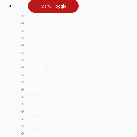
उत्तर प्रदेश
Menu Toggle
अमेठी
आगरा
इलाहाबाद
आजमगढ़
उन्नाव
कानपुर
कन्नौज
गाज़ियाबाद
गोरखपुर
प्रयागराज
फतेहपुर
मुरादाबाद
मेरठ
लखनऊ
लखीमपुर खीरी
वाराणसी
सहारनपुर