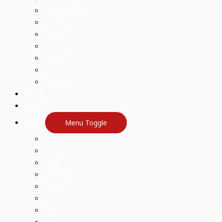
लखीमपुर खीरी
वाराणसी
सहारनपुर
सुल्तानपुर
हमीरपुर
सीतापुर
हमीरपुर लहरा
खेल-कूद
दिल्ली
मध्य प्रदेश
Menu Toggle
इंदौर
उज्जैन
कटनी
ग्वालियर
बुरहानपुर
भोपाल
रतलाम