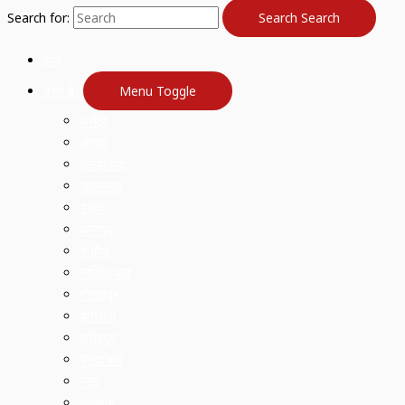
Search for:
Search
Search
होम
उत्तर प्रदेश
Menu Toggle
अमेठी
आगरा
इलाहाबाद
आजमगढ़
उन्नाव
कानपुर
कन्नौज
गाज़ियाबाद
गोरखपुर
प्रयागराज
फतेहपुर
मुरादाबाद
मेरठ
लखनऊ