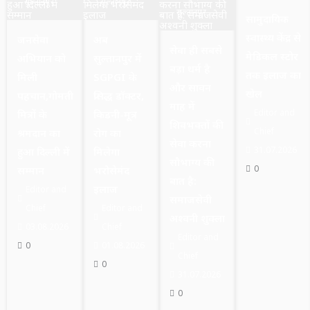
सुल्तानपुर
सुल्तानपुर
सुल्तानपुर
सामुदायिक
स्वास्थ्य केंद्र से
जनसेवा
अब
सेवा ही सबसे
मेडिकल स्टोर
अभियान को
सुल्तानपुर में
बड़ा धर्म है
तक इलाज का
मिली
SGPGI के
और सावन
खेल
पहचान,गोमती
प्रसिद्ध डॉक्टर,
माह में
Editor and
मित्रों के
किडनी-मूत्र
शिवभक्तों की
Chief
श्रमदान का
रोग का
सेवा करना
31.07.2026
हुआ दिल्ली में
मिलेगा
सौभाग्य की
0
सम्मान
भरोसेमंद
बात है:
इलाज
Editor and
समाजसेवी
Chief
Editor and
अश्वनी शुक्ला
03.08.2026
Chief
Editor and
0
01.08.2026
Chief
0
31.07.2026
0