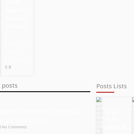
ब्लॉक की
तैयारियों पर
पेयजल संकट
भारी पड़ गया
है
Editor and
Chief
31.07.2026
0
t posts
Posts Lists
उत्तर प्रदेश
अभियान को मिली पहचान,गोमती मित्रों के
सुल्तानपुर
जनसेवा
का हुआ दिल्ली में सम्मान
26
No Comments
अभियान को