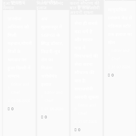
सुल्तानपुर
सुल्तानपुर
सुल्तानपुर
सामुदायिक
स्वास्थ्य केंद्र से
जनसेवा
अब
सेवा ही सबसे
मेडिकल स्टोर
अभियान को
सुल्तानपुर में
बड़ा धर्म है
तक इलाज का
मिली
SGPGI के
और सावन
खेल
पहचान,गोमती
प्रसिद्ध डॉक्टर,
माह में
Editor and
मित्रों के
किडनी-मूत्र
शिवभक्तों की
Chief
श्रमदान का
रोग का
सेवा करना
31.07.2026
हुआ दिल्ली में
मिलेगा
सौभाग्य की
0
सम्मान
भरोसेमंद
बात है:
इलाज
Editor and
समाजसेवी
Chief
Editor and
अश्वनी शुक्ला
03.08.2026
Chief
Editor and
0
01.08.2026
Chief
0
31.07.2026
0