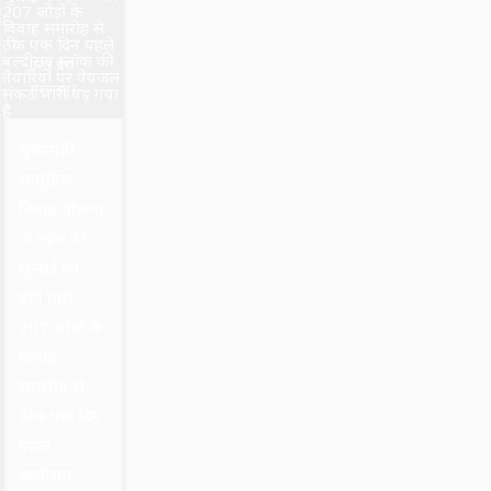
उत्तर प्रदेश
सुल्तानपुर
मुख्यमंत्री
सामूहिक
विवाह योजना
के तहत 31
जुलाई को
होने वाले
207 जोड़ों के
विवाह
समारोह से
ठीक एक दिन
पहले
बल्दीराय