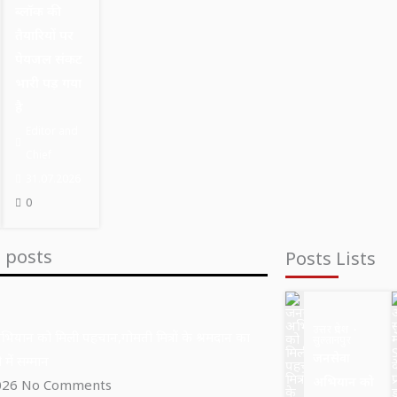
ब्लॉक की
तैयारियों पर
पेयजल संकट
भारी पड़ गया
है
Editor and
Chief
31.07.2026
0
t posts
Posts Lists
उत्तर प्रदेश
ियान को मिली पहचान,गोमती मित्रों के श्रमदान का
सुल्तानपुर
जनसेवा
 में सम्मान
अभियान को
026
No Comments