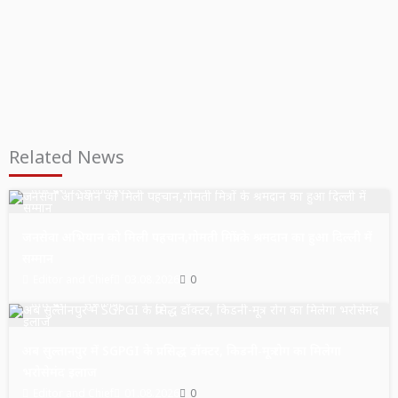
Related News
उत्तर प्रदेश
सुल्तानपुर
जनसेवा अभियान को मिली पहचान,गोमती मित्रों के श्रमदान का हुआ दिल्ली में
सम्मान
Editor and Chief
03.08.2026
0
उत्तर प्रदेश
सुल्तानपुर
अब सुल्तानपुर में SGPGI के प्रसिद्ध डॉक्टर, किडनी-मूत्र रोग का मिलेगा
भरोसेमंद इलाज
Editor and Chief
01.08.2026
0