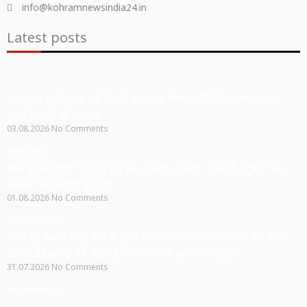
info@kohramnewsindia24.in
Latest posts
जनसेवा अभियान को मिली पहचान,गोमती मित्रों के श्रमदान का
हुआ दिल्ली में सम्मान
03.08.2026
No Comments
Read More »
अब सुल्तानपुर में SGPGI के प्रसिद्ध डॉक्टर, किडनी-मूत्र रोग का
मिलेगा भरोसेमंद इलाज
01.08.2026
No Comments
Read More »
सेवा ही सबसे बड़ा धर्म है और सावन माह में शिवभक्तों की सेवा
करना सौभाग्य की बात है: समाजसेवी अश्वनी शुक्ला
31.07.2026
No Comments
Read More »