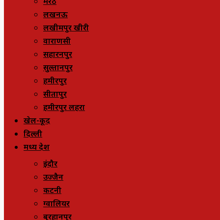
मेरठ
लखनऊ
लखीमपुर खीरी
वाराणसी
सहारनपुर
सुल्तानपुर
हमीरपुर
सीतापुर
हमीरपुर लहरा
खेल-कूद
दिल्ली
मध्य प्रदेश
इंदौर
उज्जैन
कटनी
ग्वालियर
बुरहानपुर