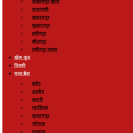
लखीमपुर खीरी
वाराणसी
सहारनपुर
सुल्तानपुर
हमीरपुर
सीतापुर
हमीरपुर लहरा
खेल-कूद
दिल्ली
मध्य प्रदेश
इंदौर
उज्जैन
कटनी
ग्वालियर
बुरहानपुर
भोपाल
रतलाम