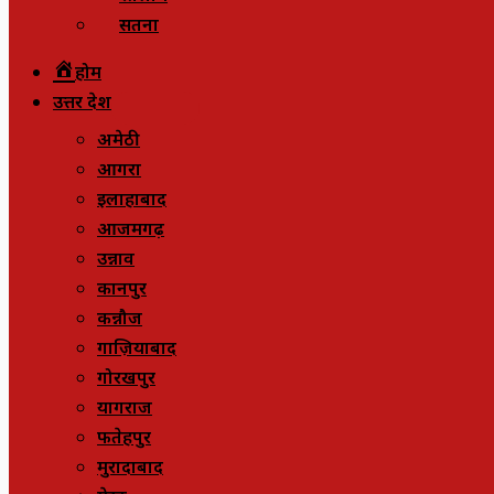
सतना
होम
उत्तर प्रदेश
अमेठी
आगरा
इलाहाबाद
आजमगढ़
उन्नाव
कानपुर
कन्नौज
गाज़ियाबाद
गोरखपुर
प्रयागराज
फतेहपुर
मुरादाबाद