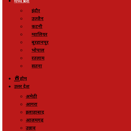
मध्य प्रदेश
इंदौर
उज्जैन
कटनी
ग्वालियर
बुरहानपुर
भोपाल
रतलाम
सतना
होम
उत्तर प्रदेश
अमेठी
आगरा
इलाहाबाद
आजमगढ़
उन्नाव