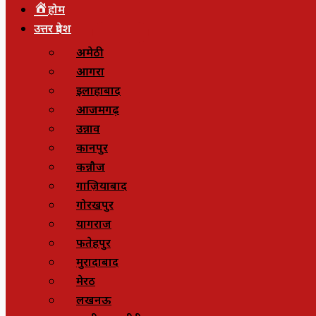
होम
उत्तर प्रदेश
अमेठी
आगरा
इलाहाबाद
आजमगढ़
उन्नाव
कानपुर
कन्नौज
गाज़ियाबाद
गोरखपुर
प्रयागराज
फतेहपुर
मुरादाबाद
मेरठ
लखनऊ