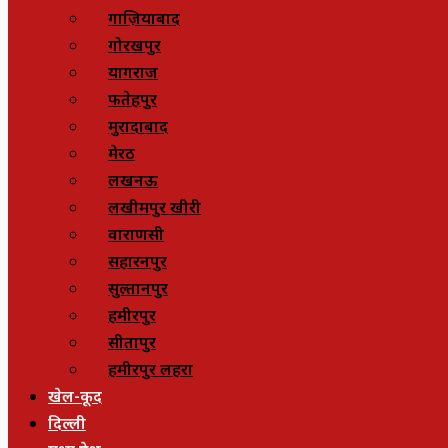
गाज़ियाबाद
गोरखपुर
प्रयागराज
फतेहपुर
मुरादाबाद
मेरठ
लखनऊ
लखीमपुर खीरी
वाराणसी
सहारनपुर
सुल्तानपुर
हमीरपुर
सीतापुर
हमीरपुर लहरा
खेल-कूद
दिल्ली