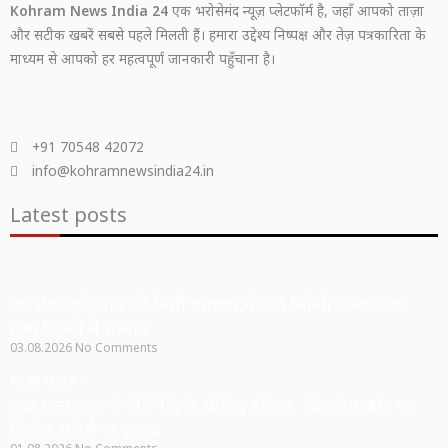
Kohram News India 24
एक भरोसेमंद न्यूज़ प्लेटफॉर्म है, जहाँ आपको ताज़ा
और सटीक खबरें सबसे पहले मिलती हैं। हमारा उद्देश्य निष्पक्ष और तेज़ पत्रकारिता के
माध्यम से आपको हर महत्वपूर्ण जानकारी पहुँचाना है।
+91 70548 42072
info@kohramnewsindia24.in
Latest posts
जनसेवा अभियान को मिली पहचान,गोमती मित्रों के श्रमदान का
हुआ दिल्ली में सम्मान
03.08.2026
No Comments
Read More »
अब सुल्तानपुर में SGPGI के प्रसिद्ध डॉक्टर, किडनी-मूत्र रोग का
मिलेगा भरोसेमंद इलाज