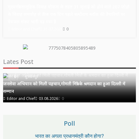
मुख्यमंत्री सामूहिक विवाह योजना के तहत 31 जुलाई को होने वाले 207 जोड़ों
के विवाह समारोह से ठीक एक दिन पहले बल्दीराय ब्लॉक की तैयारियों पर
पेयजल संकट भारी पड़ गया है
Editor and Chief
31.07.2026
0
Lates Post
उत्तर प्रदेश
सुल्तानपुर
जनसेवा अभियान को मिली पहचान,गोमती मित्रों के श्रमदान का हुआ दिल्ली में
सम्मान
Editor and Chief
03.08.2026
0
Poll
भारत का अगला प्रधानमंत्री कौन होगा?