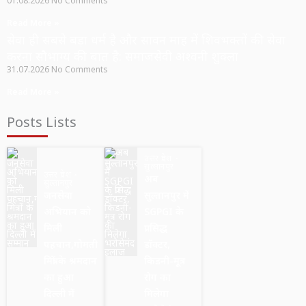
01.08.2026
No Comments
Read More »
सेवा ही सबसे बड़ा धर्म है और सावन माह में शिवभक्तों की सेवा
करना सौभाग्य की बात है: समाजसेवी अश्वनी शुक्ला
31.07.2026
No Comments
Read More »
Posts Lists
उत्तर प्रदेश
सुल्तानपुर
उत्तर प्रदेश
अब
सुल्तानपुर
जनसेवा
सुल्तानपुर में
अभियान को
SGPGI के
मिली
प्रसिद्ध
पहचान,गोमती
डॉक्टर,
मित्रों के श्रमदान
किडनी-मूत्र
का हुआ
रोग का
दिल्ली में
मिलेगा