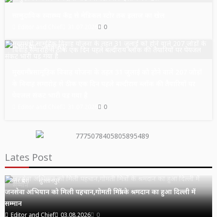
सामुदायिक स्वास्थ्य केंद्र से मेडिकल स्टोर तक इलाज का खेल
Editor and Chief
31.07.2026
0
उत्तर प्रदेश
सुल्तानपुर
मुख्यमंत्री सामूहिक विवाह योजना के तहत 31 जुलाई को होने वाले 207 जोड़ों
के विवाह समारोह से ठीक एक दिन पहले बल्दीराय ब्लॉक की तैयारियों पर
पेयजल संकट भारी पड़ गया है
Editor and Chief
31.07.2026
0
Lates Post
उत्तर प्रदेश
सुल्तानपुर
जनसेवा अभियान को मिली पहचान,गोमती मित्रों के श्रमदान का हुआ दिल्ली में
सम्मान
Editor and Chief
03.08.2026
0