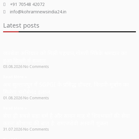
+91 70548 42072
info@kohramnewsindia24.in
Latest posts
जनसेवा अभियान को मिली पहचान,गोमती मित्रों के श्रमदान का
हुआ दिल्ली में सम्मान
03.08.2026
No Comments
Read More »
अब सुल्तानपुर में SGPGI के प्रसिद्ध डॉक्टर, किडनी-मूत्र रोग का
मिलेगा भरोसेमंद इलाज
01.08.2026
No Comments
Read More »
सेवा ही सबसे बड़ा धर्म है और सावन माह में शिवभक्तों की सेवा
करना सौभाग्य की बात है: समाजसेवी अश्वनी शुक्ला
31.07.2026
No Comments