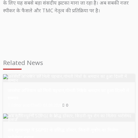
के लिए यह सबसे बड़ा संसदीय झटका माना जा रहा है। अब सबकी नजर
स्पीकर के फैसले और TMC नेतृत्व की प्रतिक्रिया पर है।
Related News
उत्तर प्रदेश
सुल्तानपुर
जनसेवा अभियान को मिली पहचान,गोमती मित्रों के श्रमदान का हुआ दिल्ली में
सम्मान
Editor and Chief
03.08.2026
0
उत्तर प्रदेश
सुल्तानपुर
अब सुल्तानपुर में SGPGI के प्रसिद्ध डॉक्टर, किडनी-मूत्र रोग का मिलेगा
भरोसेमंद इलाज